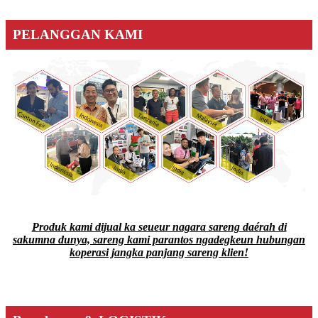
PELANGGAN KAMI
Produk kami dijual ka seueur nagara sareng daérah di
sakumna dunya, sareng kami parantos ngadegkeun hubungan
koperasi jangka panjang sareng klien!