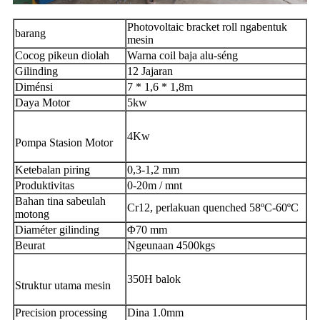
Photovoltaic bracket roll ngabentuk
barang
mesin
Cocog pikeun diolah
Warna coil baja alu-séng
Gilinding
12 Jajaran
Diménsi
7 * 1,6 * 1,8m
Daya Motor
5kw
4Kw
Pompa Stasion Motor
Ketebalan piring
0,3-1,2 mm
Produktivitas
0-20m / mnt
Bahan tina sabeulah
Cr12, perlakuan quenched 58ºC-60ºC
motong
Diaméter gilinding
Φ70 mm
Beurat
Ngeunaan 4500kgs
350H balok
Struktur utama mesin
Precision processing
Dina 1.0mm