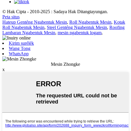
© Hak Cipta - 2010-2025 : Sadaya Hak Ditangtayungan.
Peta situs
Hateup Genténg Ngabentuk Mesin
,
Roll Ngabentuk Mesin
,
Kotak
Roll Ngabentuk Mesin
,
Steel Genténg Ngabentuk Mesin
,
Roofing
Lambaran Ngabentuk Mesin
,
mesin ngabentuk logam
,
Kirim surélék
Wang Tong
WhatsApp
Mesin Zhongke
x