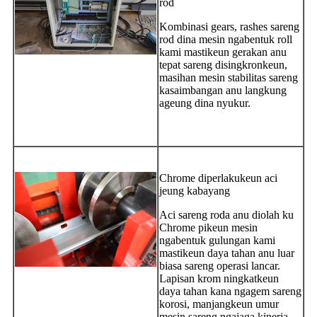
rod
Kombinasi gears, rashes sareng
rod dina mesin ngabentuk roll
kami mastikeun gerakan anu
tepat sareng disingkronkeun,
masihan mesin stabilitas sareng
kasaimbangan anu langkung
ageung dina nyukur.
Chrome diperlakukeun aci
jeung kabayang
Aci sareng roda anu diolah ku
Chrome pikeun mesin
ngabentuk gulungan kami
mastikeun daya tahan anu luar
biasa sareng operasi lancar.
Lapisan krom ningkatkeun
daya tahan kana ngagem sareng
korosi, manjangkeun umur
mesin sareng ngajaga kinerja