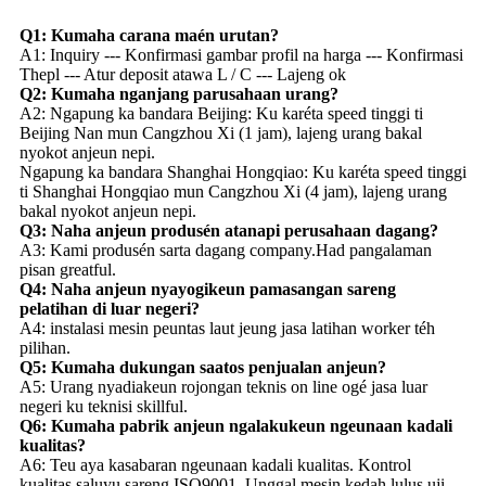
Q1: Kumaha carana maén urutan?
A1: Inquiry --- Konfirmasi gambar profil na harga --- Konfirmasi
Thepl --- Atur deposit atawa L / C --- Lajeng ok
Q2: Kumaha nganjang parusahaan urang?
A2: Ngapung ka bandara Beijing: Ku karéta speed tinggi ti
Beijing Nan mun Cangzhou Xi (1 jam), lajeng urang bakal
nyokot anjeun nepi.
Ngapung ka bandara Shanghai Hongqiao: Ku karéta speed tinggi
ti Shanghai Hongqiao mun Cangzhou Xi (4 jam), lajeng urang
bakal nyokot anjeun nepi.
Q3: Naha anjeun produsén atanapi perusahaan dagang?
A3: Kami produsén sarta dagang company.Had pangalaman
pisan greatful.
Q4: Naha anjeun nyayogikeun pamasangan sareng
pelatihan di luar negeri?
A4: instalasi mesin peuntas laut jeung jasa latihan worker téh
pilihan.
Q5: Kumaha dukungan saatos penjualan anjeun?
A5: Urang nyadiakeun rojongan teknis on line ogé jasa luar
negeri ku teknisi skillful.
Q6: Kumaha pabrik anjeun ngalakukeun ngeunaan kadali
kualitas?
A6: Teu aya kasabaran ngeunaan kadali kualitas. Kontrol
kualitas saluyu sareng ISO9001. Unggal mesin kedah lulus uji