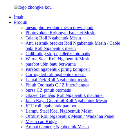
Imah
Produk
mesin photovoltaic mesin downspout
Photovoltaic Rojongan Bracket Mesin
Talang Roll Ngabentuk Mesin
Anti seismik bracket Roll Ngabentuk Mesin / Cable
baki Roll Ngabentuk mesin
Calibrating strip / palletize otomatis
Warna Steel Roll Ngabentuk Mesin
parabot ubin batu berwarna
Parabot ngabentuk piring komposit
Corrugated roll ngabentuk mesin
Lantai Dek Roll Ngabentuk mesin
Pinuh Otomatis C / Z Interchangea
bursa CZ pinuh otomatis
Glazed Genténg Roll Ngabentuk machinel
Jalan Raya Guardrail Roll Ngabentuk Mesin
JCH roll ngabentuk parabot
Lampu Steel Keel Ngabentuk Mesin
Offdust Roll Ngabentuk Mesin / Wadahna Panel
Mesin cap Ridge
Ambat Genténg Ngabentuk Mesin