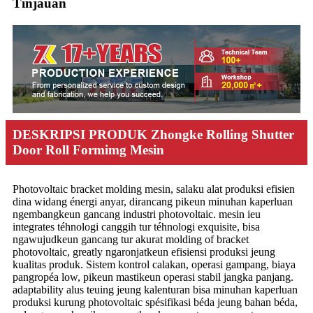
Tinjauan
DESKRIPSI PRODUK Zhongke Rolling Shutter
Door Roll Formimg Mesin
Photovoltaic bracket molding mesin, salaku alat produksi efisien
dina widang énergi anyar, dirancang pikeun minuhan kaperluan
ngembangkeun gancang industri photovoltaic. mesin ieu
integrates téhnologi canggih tur téhnologi exquisite, bisa
ngawujudkeun gancang tur akurat molding of bracket
photovoltaic, greatly ngaronjatkeun efisiensi produksi jeung
kualitas produk. Sistem kontrol calakan, operasi gampang, biaya
pangropéa low, pikeun mastikeun operasi stabil jangka panjang.
adaptability alus teuing jeung kalenturan bisa minuhan kaperluan
produksi kurung photovoltaic spésifikasi béda jeung bahan béda,