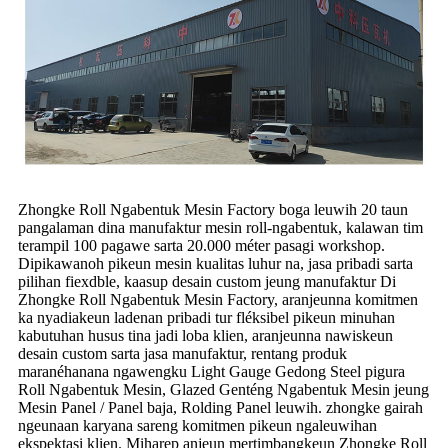
Zhongke Roll Ngabentuk Mesin Factory boga leuwih 20 taun
pangalaman dina manufaktur mesin roll-ngabentuk, kalawan tim
terampil 100 pagawe sarta 20.000 méter pasagi workshop.
Dipikawanoh pikeun mesin kualitas luhur na, jasa pribadi sarta
pilihan fiexdble, kaasup desain custom jeung manufaktur Di
Zhongke Roll Ngabentuk Mesin Factory, aranjeunna komitmen
ka nyadiakeun ladenan pribadi tur fléksibel pikeun minuhan
kabutuhan husus tina jadi loba klien, aranjeunna nawiskeun
desain custom sarta jasa manufaktur, rentang produk
maranéhanana ngawengku Light Gauge Gedong Steel pigura
Roll Ngabentuk Mesin, Glazed Genténg Ngabentuk Mesin jeung
Mesin Panel / Panel baja, Rolding Panel leuwih. zhongke gairah
ngeunaan karyana sareng komitmen pikeun ngaleuwihan
ekspektasi klien. Miharep anjeun mertimbangkeun Zhongke Roll