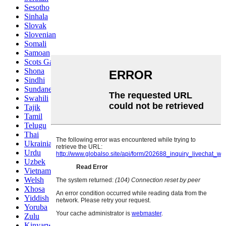
Sesotho
Sinhala
Slovak
Slovenian
Somali
Samoan
Scots Gaelic
Shona
Sindhi
Sundanese
Swahili
Tajik
Tamil
Telugu
Thai
Ukrainian
Urdu
Uzbek
Vietnamese
Welsh
Xhosa
Yiddish
Yoruba
Zulu
Kinyarwanda