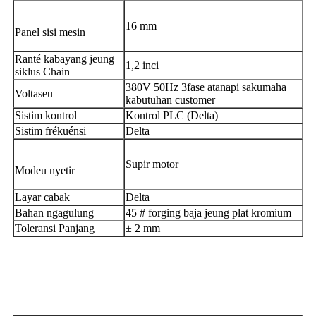
16 mm
Panel sisi mesin
Ranté kabayang jeung
1,2 inci
siklus Chain
380V 50Hz 3fase atanapi sakumaha
Voltaseu
kabutuhan customer
Sistim kontrol
Kontrol PLC (Delta)
Sistim frékuénsi
Delta
Supir motor
Modeu nyetir
Layar cabak
Delta
Bahan ngagulung
45 # forging baja jeung plat kromium
Toleransi Panjang
± 2 mm