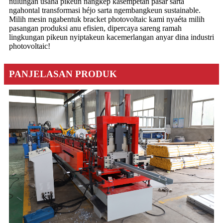
nulungan usaha pikeun nangkep kasempetan pasar sarta
ngahontal transformasi héjo sarta ngembangkeun sustainable.
Milih mesin ngabentuk bracket photovoltaic kami nyaéta milih
pasangan produksi anu efisien, dipercaya sareng ramah
lingkungan pikeun nyiptakeun kacemerlangan anyar dina industri
photovoltaic!
PANJELASAN PRODUK