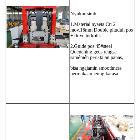
Nyukur sirah
1.Material nyaeta Cr12
mov.16mm Double pituduh pos
+ drive hidrolik
2.Guide pos:45#steel
Quenching geus rengse
saméméh perlakuan panas,
bisa ngajamin smoothness
permukaan jeung karasa.