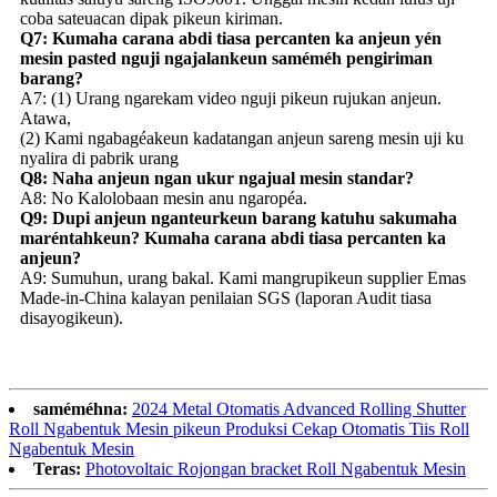
coba sateuacan dipak pikeun kiriman.
Q7: Kumaha carana abdi tiasa percanten ka anjeun yén
mesin pasted nguji ngajalankeun saméméh pengiriman
barang?
A7: (1) Urang ngarekam video nguji pikeun rujukan anjeun.
Atawa,
(2) Kami ngabagéakeun kadatangan anjeun sareng mesin uji ku
nyalira di pabrik urang
Q8: Naha anjeun ngan ukur ngajual mesin standar?
A8: No Kalolobaan mesin anu ngaropéa.
Q9: Dupi anjeun nganteurkeun barang katuhu sakumaha
maréntahkeun? Kumaha carana abdi tiasa percanten ka
anjeun?
A9: Sumuhun, urang bakal. Kami mangrupikeun supplier Emas
Made-in-China kalayan penilaian SGS (laporan Audit tiasa
disayogikeun).
saméméhna:
2024 Metal Otomatis Advanced Rolling Shutter
Roll Ngabentuk Mesin pikeun Produksi Cekap Otomatis Tiis Roll
Ngabentuk Mesin
Teras:
Photovoltaic Rojongan bracket Roll Ngabentuk Mesin