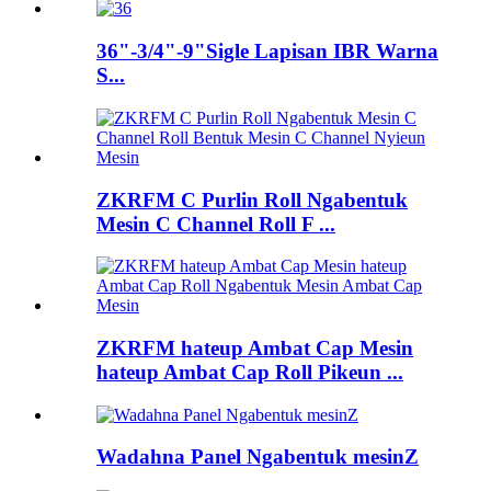
36"-3/4"-9"Sigle Lapisan IBR Warna
S...
ZKRFM C Purlin Roll Ngabentuk
Mesin C Channel Roll F ...
ZKRFM hateup Ambat Cap Mesin
hateup Ambat Cap Roll Pikeun ...
Wadahna Panel Ngabentuk mesinZ