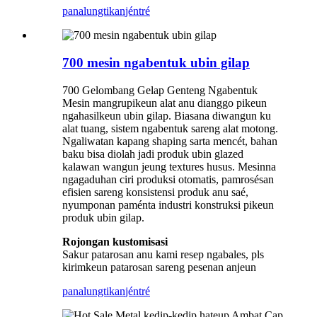
panalungtikan
jéntré
700 mesin ngabentuk ubin gilap
700 Gelombang Gelap Genteng Ngabentuk
Mesin mangrupikeun alat anu dianggo pikeun
ngahasilkeun ubin gilap. Biasana diwangun ku
alat tuang, sistem ngabentuk sareng alat motong.
Ngaliwatan kapang shaping sarta mencét, bahan
baku bisa diolah jadi produk ubin glazed
kalawan wangun jeung textures husus. Mesinna
ngagaduhan ciri produksi otomatis, pamrosésan
efisien sareng konsistensi produk anu saé,
nyumponan paménta industri konstruksi pikeun
produk ubin gilap.
Rojongan kustomisasi
Sakur patarosan anu kami resep ngabales, pls
kirimkeun patarosan sareng pesenan anjeun
panalungtikan
jéntré