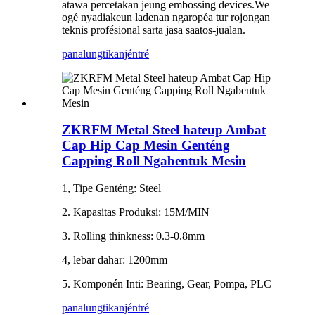
atawa percetakan jeung embossing devices.We
ogé nyadiakeun ladenan ngaropéa tur rojongan
teknis profésional sarta jasa saatos-jualan.
panalungtikan
jéntré
ZKRFM Metal Steel hateup Ambat
Cap Hip Cap Mesin Genténg
Capping Roll Ngabentuk Mesin
1, Tipe Genténg: Steel
2. Kapasitas Produksi: 15M/MIN
3. Rolling thinkness: 0.3-0.8mm
4, lebar dahar: 1200mm
5. Komponén Inti: Bearing, Gear, Pompa, PLC
panalungtikan
jéntré