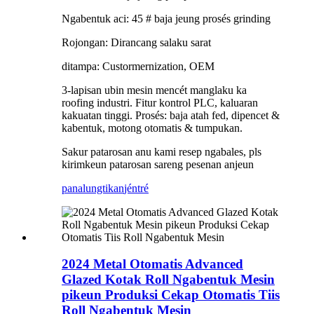
Ngabentuk aci: 45 # baja jeung prosés grinding
Rojongan: Dirancang salaku sarat
ditampa: Custormernization, OEM
3-lapisan ubin mesin mencét manglaku ka
roofing industri. Fitur kontrol PLC, kaluaran
kakuatan tinggi. Prosés: baja atah fed, dipencet &
kabentuk, motong otomatis & tumpukan.
Sakur patarosan anu kami resep ngabales, pls
kirimkeun patarosan sareng pesenan anjeun
panalungtikan
jéntré
2024 Metal Otomatis Advanced
Glazed Kotak Roll Ngabentuk Mesin
pikeun Produksi Cekap Otomatis Tiis
Roll Ngabentuk Mesin