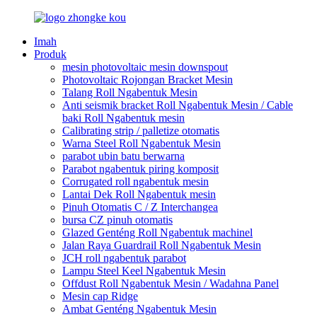
Imah
Produk
mesin photovoltaic mesin downspout
Photovoltaic Rojongan Bracket Mesin
Talang Roll Ngabentuk Mesin
Anti seismik bracket Roll Ngabentuk Mesin / Cable
baki Roll Ngabentuk mesin
Calibrating strip / palletize otomatis
Warna Steel Roll Ngabentuk Mesin
parabot ubin batu berwarna
Parabot ngabentuk piring komposit
Corrugated roll ngabentuk mesin
Lantai Dek Roll Ngabentuk mesin
Pinuh Otomatis C / Z Interchangea
bursa CZ pinuh otomatis
Glazed Genténg Roll Ngabentuk machinel
Jalan Raya Guardrail Roll Ngabentuk Mesin
JCH roll ngabentuk parabot
Lampu Steel Keel Ngabentuk Mesin
Offdust Roll Ngabentuk Mesin / Wadahna Panel
Mesin cap Ridge
Ambat Genténg Ngabentuk Mesin