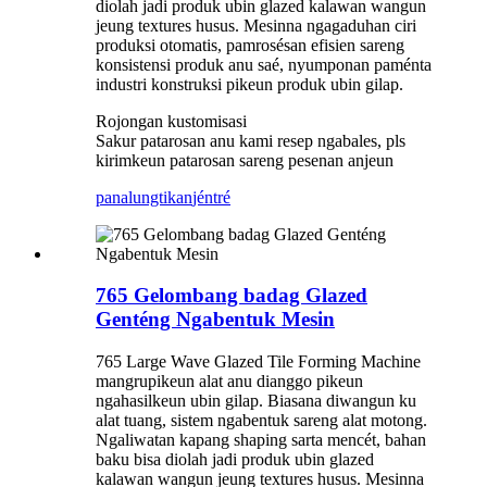
diolah jadi produk ubin glazed kalawan wangun
jeung textures husus. Mesinna ngagaduhan ciri
produksi otomatis, pamrosésan efisien sareng
konsistensi produk anu saé, nyumponan paménta
industri konstruksi pikeun produk ubin gilap.
Rojongan kustomisasi
Sakur patarosan anu kami resep ngabales, pls
kirimkeun patarosan sareng pesenan anjeun
panalungtikan
jéntré
765 Gelombang badag Glazed
Genténg Ngabentuk Mesin
765 Large Wave Glazed Tile Forming Machine
mangrupikeun alat anu dianggo pikeun
ngahasilkeun ubin gilap. Biasana diwangun ku
alat tuang, sistem ngabentuk sareng alat motong.
Ngaliwatan kapang shaping sarta mencét, bahan
baku bisa diolah jadi produk ubin glazed
kalawan wangun jeung textures husus. Mesinna