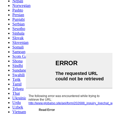
Nepali
Norwegian
Pashto
Persian
Punjabi
Serbian
Sesotho
Sinhala
Slovak
Slovenian
Somali
Samoan
Scots Gaelic
Shona
Sindhi
Sundanese
Swahili
Tajik
Tamil
Telugu
Thai
Ukrainian
Urdu
Uzbek
Vietnamese