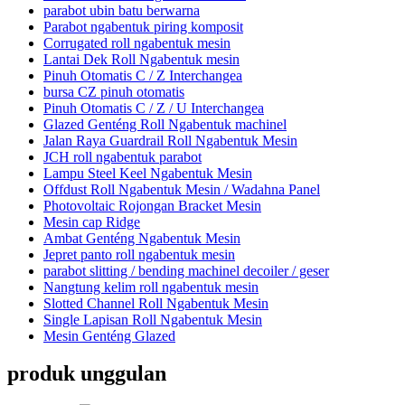
parabot ubin batu berwarna
Parabot ngabentuk piring komposit
Corrugated roll ngabentuk mesin
Lantai Dek Roll Ngabentuk mesin
Pinuh Otomatis C / Z Interchangea
bursa CZ pinuh otomatis
Pinuh Otomatis C / Z / U Interchangea
Glazed Genténg Roll Ngabentuk machinel
Jalan Raya Guardrail Roll Ngabentuk Mesin
JCH roll ngabentuk parabot
Lampu Steel Keel Ngabentuk Mesin
Offdust Roll Ngabentuk Mesin / Wadahna Panel
Photovoltaic Rojongan Bracket Mesin
Mesin cap Ridge
Ambat Genténg Ngabentuk Mesin
Jepret panto roll ngabentuk mesin
parabot slitting / bending machinel decoiler / geser
Nangtung kelim roll ngabentuk mesin
Slotted Channel Roll Ngabentuk Mesin
Single Lapisan Roll Ngabentuk Mesin
Mesin Genténg Glazed
produk unggulan