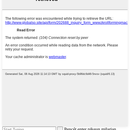
Pencét enter pikeun milarian