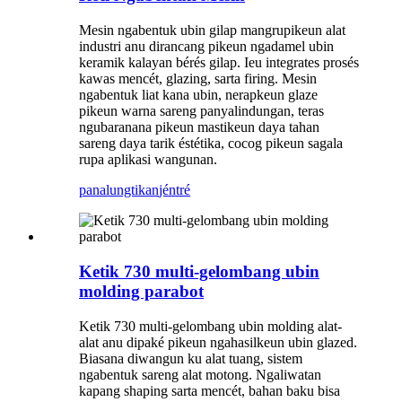
Mesin ngabentuk ubin gilap mangrupikeun alat
industri anu dirancang pikeun ngadamel ubin
keramik kalayan bérés gilap. Ieu integrates prosés
kawas mencét, glazing, sarta firing. Mesin
ngabentuk liat kana ubin, nerapkeun glaze
pikeun warna sareng panyalindungan, teras
ngubaranana pikeun mastikeun daya tahan
sareng daya tarik éstétika, cocog pikeun sagala
rupa aplikasi wangunan.
panalungtikan
jéntré
Ketik 730 multi-gelombang ubin
molding parabot
Ketik 730 multi-gelombang ubin molding alat-
alat anu dipaké pikeun ngahasilkeun ubin glazed.
Biasana diwangun ku alat tuang, sistem
ngabentuk sareng alat motong. Ngaliwatan
kapang shaping sarta mencét, bahan baku bisa