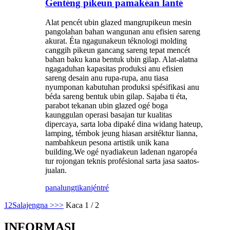
Genténg pikeun pamakéan lanté
Alat pencét ubin glazed mangrupikeun mesin
pangolahan bahan wangunan anu efisien sareng
akurat. Éta ngagunakeun téknologi molding
canggih pikeun gancang sareng tepat mencét
bahan baku kana bentuk ubin gilap. Alat-alatna
ngagaduhan kapasitas produksi anu efisien
sareng desain anu rupa-rupa, anu tiasa
nyumponan kabutuhan produksi spésifikasi anu
béda sareng bentuk ubin gilap. Sajaba ti éta,
parabot tekanan ubin glazed ogé boga
kaunggulan operasi basajan tur kualitas
dipercaya, sarta loba dipaké dina widang hateup,
lamping, témbok jeung hiasan arsitéktur lianna,
nambahkeun pesona artistik unik kana
building.We ogé nyadiakeun ladenan ngaropéa
tur rojongan teknis profésional sarta jasa saatos-
jualan.
panalungtikan
jéntré
1
2
Salajengna >
>>
Kaca 1 / 2
INFORMASI