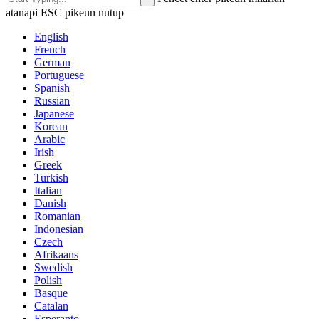
atanapi ESC pikeun nutup
English
French
German
Portuguese
Spanish
Russian
Japanese
Korean
Arabic
Irish
Greek
Turkish
Italian
Danish
Romanian
Indonesian
Czech
Afrikaans
Swedish
Polish
Basque
Catalan
Esperanto