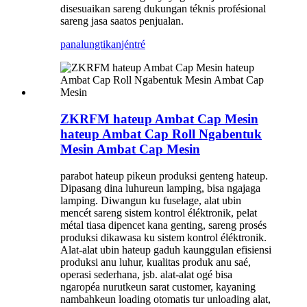
disesuaikan sareng dukungan téknis profésional
sareng jasa saatos penjualan.
panalungtikan
jéntré
ZKRFM hateup Ambat Cap Mesin
hateup Ambat Cap Roll Ngabentuk
Mesin Ambat Cap Mesin
parabot hateup pikeun produksi genteng hateup.
Dipasang dina luhureun lamping, bisa ngajaga
lamping. Diwangun ku fuselage, alat ubin
mencét sareng sistem kontrol éléktronik, pelat
métal tiasa dipencet kana genting, sareng prosés
produksi dikawasa ku sistem kontrol éléktronik.
Alat-alat ubin hateup gaduh kaunggulan efisiensi
produksi anu luhur, kualitas produk anu saé,
operasi sederhana, jsb. alat-alat ogé bisa
ngaropéa nurutkeun sarat customer, kayaning
nambahkeun loading otomatis tur unloading alat,