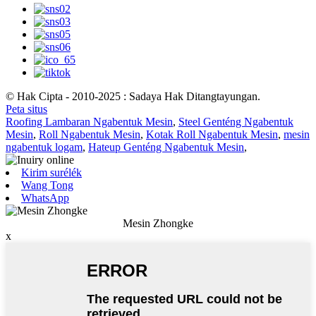
© Hak Cipta - 2010-2025 : Sadaya Hak Ditangtayungan.
Peta situs
Roofing Lambaran Ngabentuk Mesin
,
Steel Genténg Ngabentuk
Mesin
,
Roll Ngabentuk Mesin
,
Kotak Roll Ngabentuk Mesin
,
mesin
ngabentuk logam
,
Hateup Genténg Ngabentuk Mesin
,
Kirim surélék
Wang Tong
WhatsApp
Mesin Zhongke
x