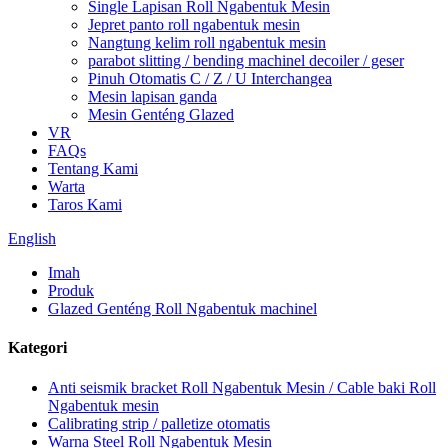
Single Lapisan Roll Ngabentuk Mesin
Jepret panto roll ngabentuk mesin
Nangtung kelim roll ngabentuk mesin
parabot slitting / bending machinel decoiler / geser
Pinuh Otomatis C / Z / U Interchangea
Mesin lapisan ganda
Mesin Genténg Glazed
VR
FAQs
Tentang Kami
Warta
Taros Kami
English
Imah
Produk
Glazed Genténg Roll Ngabentuk machinel
Kategori
Anti seismik bracket Roll Ngabentuk Mesin / Cable baki Roll
Ngabentuk mesin
Calibrating strip / palletize otomatis
Warna Steel Roll Ngabentuk Mesin