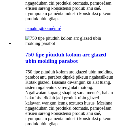
ngagaduhan ciri produksi otomatis, pamrosésan
efisien sareng konsistensi produk anu saé,
nyumponan paménta industri konstruksi pikeun
produk ubin gilap.
panalungtikan
jéntré
750 tipe pituduh kolom arc glazed
ubin molding parabot
750 tipe pituduh kolom arc glazed ubin molding
parabot anu parabot dipaké pikeun ngahasilkeun
Kotak glazed. Biasana diwangun ku alat tuang,
sistem ngabentuk sareng alat motong.
Ngaliwatan kapang shaping sarta mencét, bahan
baku bisa diolah jadi produk ubin glazed
kalawan wangun jeung textures husus. Mesinna
ngagaduhan ciri produksi otomatis, pamrosésan
efisien sareng konsistensi produk anu saé,
nyumponan paménta industri konstruksi pikeun
produk ubin gilap.