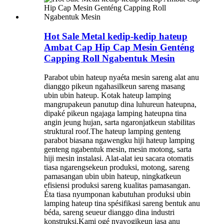
Hot Sale Metal kedip-kedip hateup
Ambat Cap Hip Cap Mesin Genténg
Capping Roll Ngabentuk Mesin
Parabot ubin hateup nyaéta mesin sareng alat anu
dianggo pikeun ngahasilkeun sareng masang
ubin ubin hateup. Kotak hateup lamping
mangrupakeun panutup dina luhureun hateupna,
dipaké pikeun ngajaga lamping hateupna tina
angin jeung hujan, sarta ngaronjatkeun stabilitas
struktural roof.The hateup lamping genteng
parabot biasana ngawengku hiji hateup lamping
genteng ngabentuk mesin, mesin motong, sarta
hiji mesin instalasi. Alat-alat ieu sacara otomatis
tiasa ngarengsekeun produksi, motong, sareng
pamasangan ubin ubin hateup, ningkatkeun
efisiensi produksi sareng kualitas pamasangan.
Éta tiasa nyumponan kabutuhan produksi ubin
lamping hateup tina spésifikasi sareng bentuk anu
béda, sareng seueur dianggo dina industri
konstruksi.Kami ogé nyayogikeun jasa anu