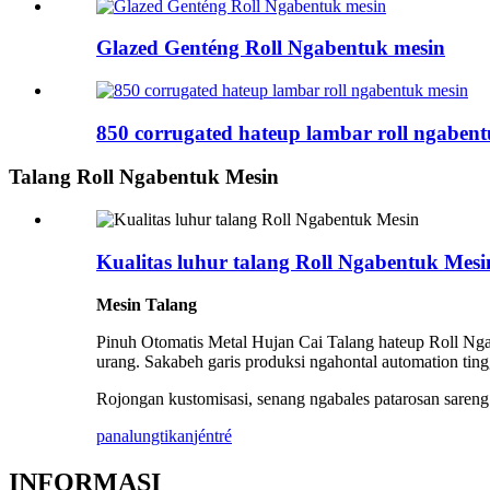
Glazed Genténg Roll Ngabentuk mesin
850 corrugated hateup lambar roll ngaben
Talang Roll Ngabentuk Mesin
Kualitas luhur talang Roll Ngabentuk Mesi
Mesin Talang
Pinuh Otomatis Metal Hujan Cai Talang hateup Roll Nga
urang. Sakabeh garis produksi ngahontal automation ting
Rojongan kustomisasi, senang ngabales patarosan sareng
panalungtikan
jéntré
INFORMASI