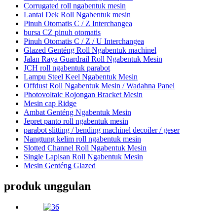
Corrugated roll ngabentuk mesin
Lantai Dek Roll Ngabentuk mesin
Pinuh Otomatis C / Z Interchangea
bursa CZ pinuh otomatis
Pinuh Otomatis C / Z / U Interchangea
Glazed Genténg Roll Ngabentuk machinel
Jalan Raya Guardrail Roll Ngabentuk Mesin
JCH roll ngabentuk parabot
Lampu Steel Keel Ngabentuk Mesin
Offdust Roll Ngabentuk Mesin / Wadahna Panel
Photovoltaic Rojongan Bracket Mesin
Mesin cap Ridge
Ambat Genténg Ngabentuk Mesin
Jepret panto roll ngabentuk mesin
parabot slitting / bending machinel decoiler / geser
Nangtung kelim roll ngabentuk mesin
Slotted Channel Roll Ngabentuk Mesin
Single Lapisan Roll Ngabentuk Mesin
Mesin Genténg Glazed
produk unggulan