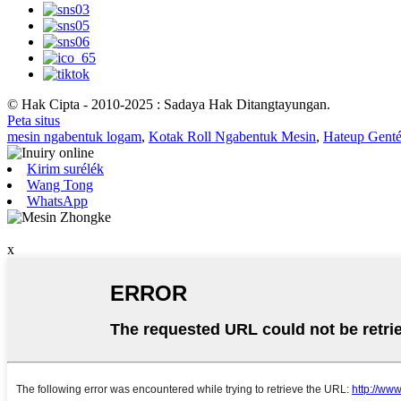
© Hak Cipta - 2010-2025 : Sadaya Hak Ditangtayungan.
Peta situs
mesin ngabentuk logam
,
Kotak Roll Ngabentuk Mesin
,
Hateup Gent
Kirim surélék
Wang Tong
WhatsApp
x