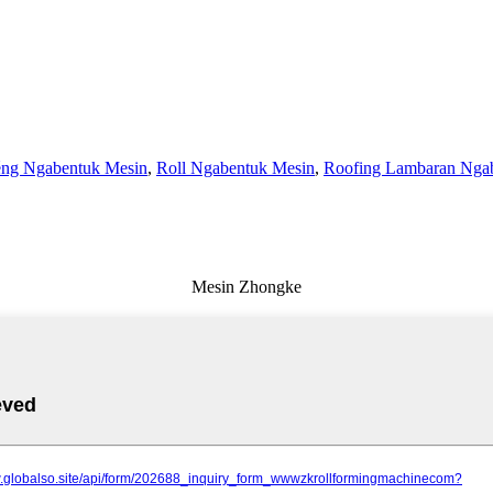
éng Ngabentuk Mesin
,
Roll Ngabentuk Mesin
,
Roofing Lambaran Nga
Mesin Zhongke