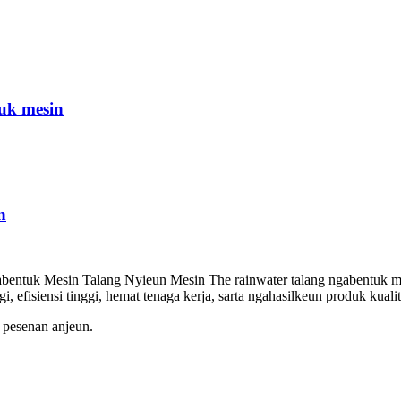
tuk mesin
n
bentuk Mesin Talang Nyieun Mesin The rainwater talang ngabentuk mes
gi, efisiensi tinggi, hemat tenaga kerja, sarta ngahasilkeun produk ku
 pesenan anjeun.