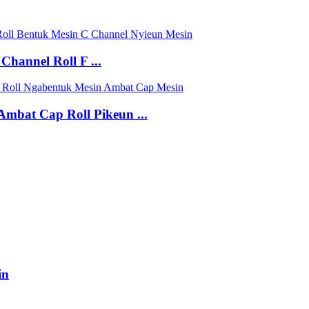
hannel Roll F ...
bat Cap Roll Pikeun ...
in