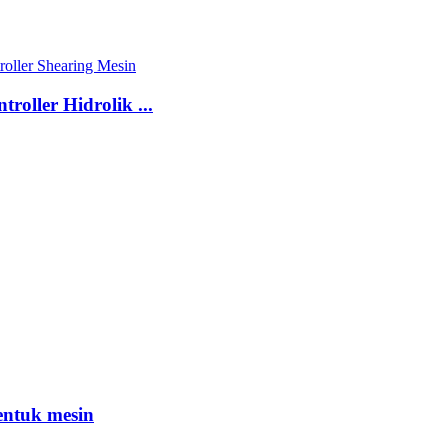
oller Hidrolik ...
entuk mesin