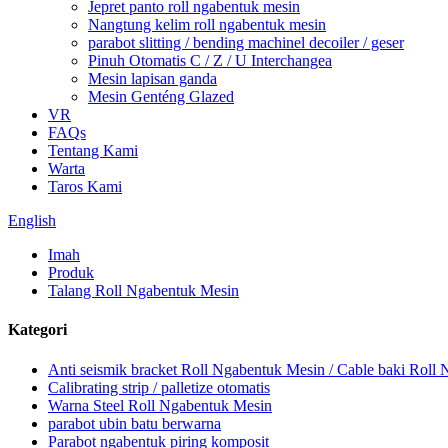
Jepret panto roll ngabentuk mesin
Nangtung kelim roll ngabentuk mesin
parabot slitting / bending machinel decoiler / geser
Pinuh Otomatis C / Z / U Interchangea
Mesin lapisan ganda
Mesin Genténg Glazed
VR
FAQs
Tentang Kami
Warta
Taros Kami
English
Imah
Produk
Talang Roll Ngabentuk Mesin
Kategori
Anti seismik bracket Roll Ngabentuk Mesin / Cable baki Roll
Calibrating strip / palletize otomatis
Warna Steel Roll Ngabentuk Mesin
parabot ubin batu berwarna
Parabot ngabentuk piring komposit