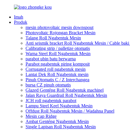
Imah
Produk
mesin photovoltaic mesin downspout
Photovoltaic Rojongan Bracket Mesin
Talang Roll Ngabentuk Mesin
Anti seismik bracket Roll Ngabentuk Mesin / Cable bak
Calibrating strip / palletize otomatis
Warna Steel Roll Ngabentuk Mesin
parabot ubin batu berwarna
Parabot ngabentuk piring komposit
Corrugated roll ngabentuk mesin
Lantai Dek Roll Ngabentuk mesin
Pinuh Otomatis C / Z Interchangea
bursa CZ pinuh otomatis
Glazed Genténg Roll Ngabentuk machinel
Jalan Raya Guardrail Roll Ngabentuk Mesin
JCH roll ngabentuk parabot
Lampu Steel Keel Ngabentuk Mesin
Offdust Roll Ngabentuk Mesin / Wadahna Panel
Mesin cap Ridge
Ambat Genténg Ngabentuk Mesin
Single Lapisan Roll Ngabentuk Mesin