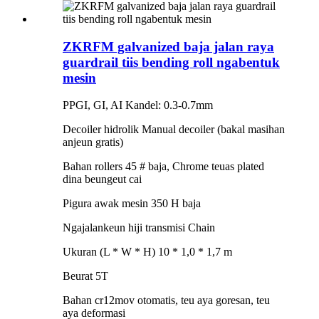
ZKRFM galvanized baja jalan raya
guardrail tiis bending roll ngabentuk
mesin
PPGI, GI, AI Kandel: 0.3-0.7mm
Decoiler hidrolik Manual decoiler (bakal masihan
anjeun gratis)
Bahan rollers 45 # baja, Chrome teuas plated
dina beungeut cai
Pigura awak mesin 350 H baja
Ngajalankeun hiji transmisi Chain
Ukuran (L * W * H) 10 * 1,0 * 1,7 m
Beurat 5T
Bahan cr12mov otomatis, teu aya goresan, teu
aya deformasi