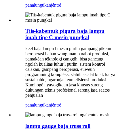
panalungtikan
jéntré
Tiis-kabentuk pigura baja lampu
imah tipe C mesin pungkal
keel baja lampu l mesin purlin gampang pikeun
beroperasi bahan wangunan parabot produksi,
pamakéan téknologi canggih, bisa gancang
ngolah kualitas luhur l purlin, sistem kontrol
calakan, gampang beroperasi, euweuh
programming kompléks. stabilitas alat kuat, karya
sustainable, ngaronjatkeun efisiensi produksi.
Kami ogé nyayogikeun jasa khusus sareng
dukungan téknis profésional sareng jasa saatos
penjualan
panalungtikan
jéntré
lampu gauge baja truss roll