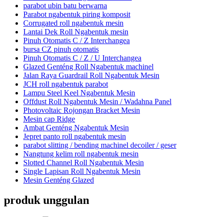
parabot ubin batu berwarna
Parabot ngabentuk piring komposit
Corrugated roll ngabentuk mesin
Lantai Dek Roll Ngabentuk mesin
Pinuh Otomatis C / Z Interchangea
bursa CZ pinuh otomatis
Pinuh Otomatis C / Z / U Interchangea
Glazed Genténg Roll Ngabentuk machinel
Jalan Raya Guardrail Roll Ngabentuk Mesin
JCH roll ngabentuk parabot
Lampu Steel Keel Ngabentuk Mesin
Offdust Roll Ngabentuk Mesin / Wadahna Panel
Photovoltaic Rojongan Bracket Mesin
Mesin cap Ridge
Ambat Genténg Ngabentuk Mesin
Jepret panto roll ngabentuk mesin
parabot slitting / bending machinel decoiler / geser
Nangtung kelim roll ngabentuk mesin
Slotted Channel Roll Ngabentuk Mesin
Single Lapisan Roll Ngabentuk Mesin
Mesin Genténg Glazed
produk unggulan