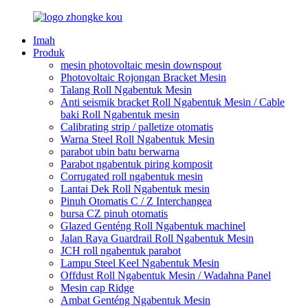
Imah
Produk
mesin photovoltaic mesin downspout
Photovoltaic Rojongan Bracket Mesin
Talang Roll Ngabentuk Mesin
Anti seismik bracket Roll Ngabentuk Mesin / Cable
baki Roll Ngabentuk mesin
Calibrating strip / palletize otomatis
Warna Steel Roll Ngabentuk Mesin
parabot ubin batu berwarna
Parabot ngabentuk piring komposit
Corrugated roll ngabentuk mesin
Lantai Dek Roll Ngabentuk mesin
Pinuh Otomatis C / Z Interchangea
bursa CZ pinuh otomatis
Glazed Genténg Roll Ngabentuk machinel
Jalan Raya Guardrail Roll Ngabentuk Mesin
JCH roll ngabentuk parabot
Lampu Steel Keel Ngabentuk Mesin
Offdust Roll Ngabentuk Mesin / Wadahna Panel
Mesin cap Ridge
Ambat Genténg Ngabentuk Mesin