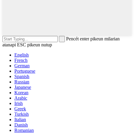
Pencét enter pikeun milarian
atanapi ESC pikeun nutup
English
French
German
Portuguese
Spanish
Russian
Japanese
Korean
Arabic
Irish
Greek
Turkish
Italian
Danish
Romanian