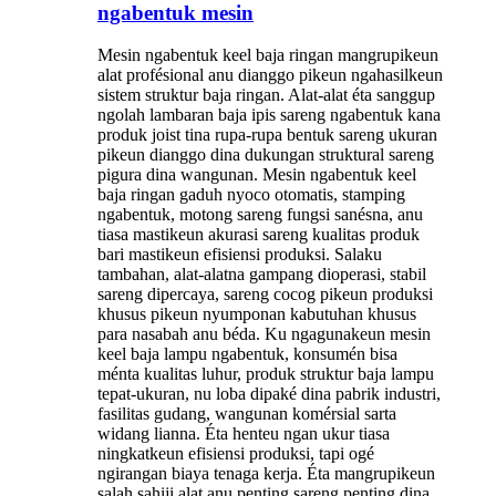
ngabentuk mesin
Mesin ngabentuk keel baja ringan mangrupikeun
alat profésional anu dianggo pikeun ngahasilkeun
sistem struktur baja ringan. Alat-alat éta sanggup
ngolah lambaran baja ipis sareng ngabentuk kana
produk joist tina rupa-rupa bentuk sareng ukuran
pikeun dianggo dina dukungan struktural sareng
pigura dina wangunan. Mesin ngabentuk keel
baja ringan gaduh nyoco otomatis, stamping
ngabentuk, motong sareng fungsi sanésna, anu
tiasa mastikeun akurasi sareng kualitas produk
bari mastikeun efisiensi produksi. Salaku
tambahan, alat-alatna gampang dioperasi, stabil
sareng dipercaya, sareng cocog pikeun produksi
khusus pikeun nyumponan kabutuhan khusus
para nasabah anu béda. Ku ngagunakeun mesin
keel baja lampu ngabentuk, konsumén bisa
ménta kualitas luhur, produk struktur baja lampu
tepat-ukuran, nu loba dipaké dina pabrik industri,
fasilitas gudang, wangunan komérsial sarta
widang lianna. Éta henteu ngan ukur tiasa
ningkatkeun efisiensi produksi, tapi ogé
ngirangan biaya tenaga kerja. Éta mangrupikeun
salah sahiji alat anu penting sareng penting dina