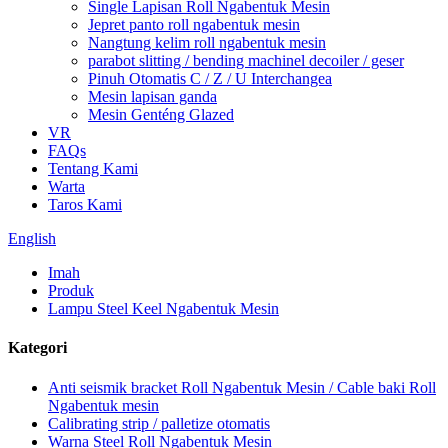
Single Lapisan Roll Ngabentuk Mesin
Jepret panto roll ngabentuk mesin
Nangtung kelim roll ngabentuk mesin
parabot slitting / bending machinel decoiler / geser
Pinuh Otomatis C / Z / U Interchangea
Mesin lapisan ganda
Mesin Genténg Glazed
VR
FAQs
Tentang Kami
Warta
Taros Kami
English
Imah
Produk
Lampu Steel Keel Ngabentuk Mesin
Kategori
Anti seismik bracket Roll Ngabentuk Mesin / Cable baki Roll
Ngabentuk mesin
Calibrating strip / palletize otomatis
Warna Steel Roll Ngabentuk Mesin