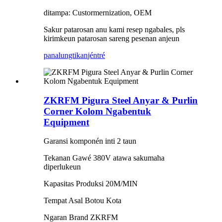
ditampa: Custormernization, OEM
Sakur patarosan anu kami resep ngabales, pls
kirimkeun patarosan sareng pesenan anjeun
panalungtikan
jéntré
ZKRFM Pigura Steel Anyar & Purlin
Corner Kolom Ngabentuk
Equipment
Garansi komponén inti 2 taun
Tekanan Gawé 380V atawa sakumaha
diperlukeun
Kapasitas Produksi 20M/MIN
Tempat Asal Botou Kota
Ngaran Brand ZKRFM