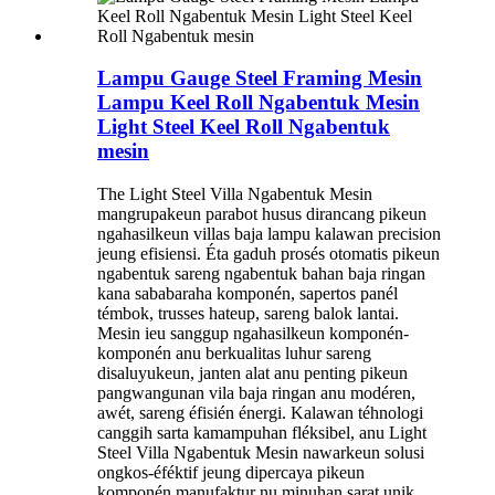
Lampu Gauge Steel Framing Mesin
Lampu Keel Roll Ngabentuk Mesin
Light Steel Keel Roll Ngabentuk
mesin
The Light Steel Villa Ngabentuk Mesin
mangrupakeun parabot husus dirancang pikeun
ngahasilkeun villas baja lampu kalawan precision
jeung efisiensi. Éta gaduh prosés otomatis pikeun
ngabentuk sareng ngabentuk bahan baja ringan
kana sababaraha komponén, sapertos panél
témbok, trusses hateup, sareng balok lantai.
Mesin ieu sanggup ngahasilkeun komponén-
komponén anu berkualitas luhur sareng
disaluyukeun, janten alat anu penting pikeun
pangwangunan vila baja ringan anu modéren,
awét, sareng éfisién énergi. Kalawan téhnologi
canggih sarta kamampuhan fléksibel, anu Light
Steel Villa Ngabentuk Mesin nawarkeun solusi
ongkos-éféktif jeung dipercaya pikeun
komponén manufaktur nu minuhan sarat unik