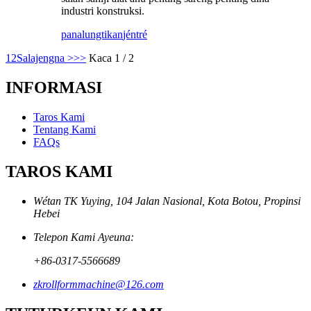
industri konstruksi.
panalungtikan
jéntré
1
2
Salajengna >
>>
Kaca 1 / 2
INFORMASI
Taros Kami
Tentang Kami
FAQs
TAROS KAMI
Wétan TK Yuying, 104 Jalan Nasional, Kota Botou, Propinsi
Hebei
Telepon Kami Ayeuna:
+86-0317-5566689
zkrollformmachine@126.com