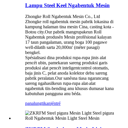
Lampu Steel Keel Ngabentuk Mesin
Zhongke Roll Ngabentuk Mesin Co., Ltd
Zhongke roll ngabentuk mesin pabrik lokasina di
kampung halaman tina mesin Cina, casting kota -
Botou city.Our pabrik mangrupakeun Roll
Ngabentuk produsén Mesin profésional kalayan
17 taun pangalaman, urang boga 100 pagawe
well-dilatih sarta 20,000m' (méter pasagi)
bengkel.
Spésialisasi dina produksi rupa-rupa jinis alat
pencét ubin, pamekaran sareng produksi garis
produksi alat pencét inteligentcontrol otomatis,
baja jinis C, pelat anoda kolektor debu sareng
pabrik peralatan.Our sanésna tiasa ngarancang
sareng ngahasilkeun rupa-rupa alat-alat
ngabentuk tiis-bending anu khusus dumasar kana
kabutuhan pangguna anu béda.
panalungtikan
jéntré