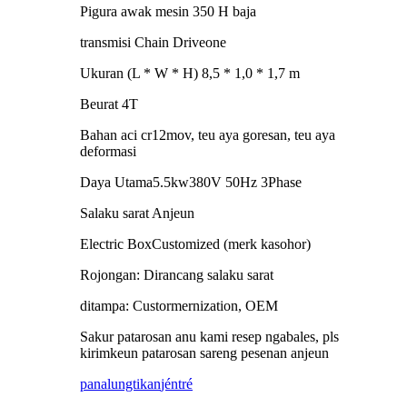
Pigura awak mesin 350 H baja
transmisi Chain Driveone
Ukuran (L * W * H) 8,5 * 1,0 * 1,7 m
Beurat 4T
Bahan aci cr12mov, teu aya goresan, teu aya
deformasi
Daya Utama5.5kw380V 50Hz 3Phase
Salaku sarat Anjeun
Electric BoxCustomized (merk kasohor)
Rojongan: Dirancang salaku sarat
ditampa: Custormernization, OEM
Sakur patarosan anu kami resep ngabales, pls
kirimkeun patarosan sareng pesenan anjeun
panalungtikan
jéntré