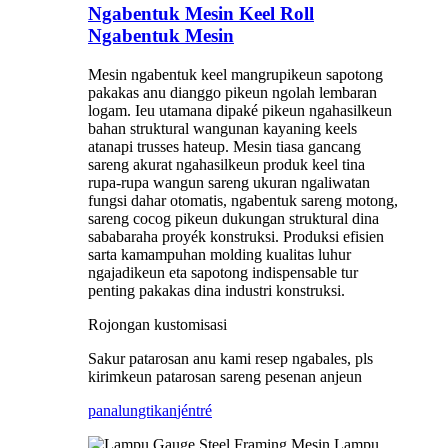
Ngabentuk Mesin Keel Roll
Ngabentuk Mesin
Mesin ngabentuk keel mangrupikeun sapotong
pakakas anu dianggo pikeun ngolah lembaran
logam. Ieu utamana dipaké pikeun ngahasilkeun
bahan struktural wangunan kayaning keels
atanapi trusses hateup. Mesin tiasa gancang
sareng akurat ngahasilkeun produk keel tina
rupa-rupa wangun sareng ukuran ngaliwatan
fungsi dahar otomatis, ngabentuk sareng motong,
sareng cocog pikeun dukungan struktural dina
sababaraha proyék konstruksi. Produksi efisien
sarta kamampuhan molding kualitas luhur
ngajadikeun eta sapotong indispensable tur
penting pakakas dina industri konstruksi.
Rojongan kustomisasi
Sakur patarosan anu kami resep ngabales, pls
kirimkeun patarosan sareng pesenan anjeun
panalungtikan
jéntré