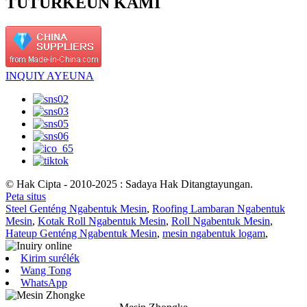
TUTURKEUN KAMI
INQUIY AYEUNA
© Hak Cipta - 2010-2025 : Sadaya Hak Ditangtayungan.
Peta situs
Steel Genténg Ngabentuk Mesin
,
Roofing Lambaran Ngabentuk
Mesin
,
Kotak Roll Ngabentuk Mesin
,
Roll Ngabentuk Mesin
,
Hateup Genténg Ngabentuk Mesin
,
mesin ngabentuk logam
,
Kirim surélék
Wang Tong
WhatsApp