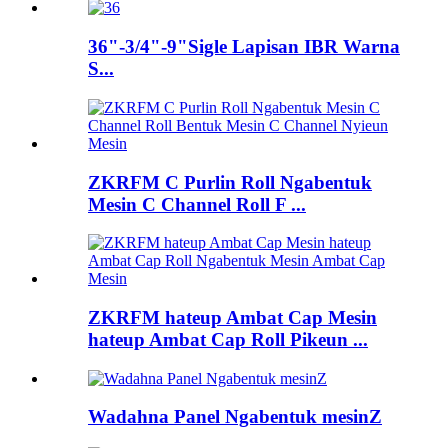
36"-3/4"-9"Sigle Lapisan IBR Warna
S...
ZKRFM C Purlin Roll Ngabentuk
Mesin C Channel Roll F ...
ZKRFM hateup Ambat Cap Mesin
hateup Ambat Cap Roll Pikeun ...
Wadahna Panel Ngabentuk mesinZ