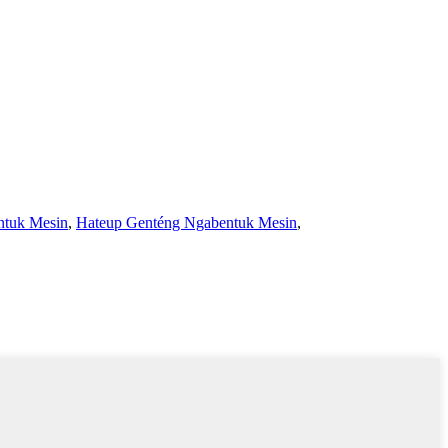
ntuk Mesin
,
Hateup Genténg Ngabentuk Mesin
,