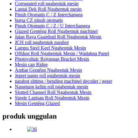
Corrugated roll ngabentuk mesin
Lantai Dek Roll Ngabentuk mesin
Pinuh Otomatis C / Z Interchangea
bursa CZ pinuh otomatis
Pinuh Otomatis C / Z / U Interchangea
Glazed Genténg Roll Ngabentuk machinel
Jalan Raya Guardrail Roll Ngabentuk Mesin
JCH roll ngabentuk parabot
Lampu Steel Keel Ngabentuk Mesin
Offdust Roll Ngabentuk Mesin / Wadahna Panel
Photovoltaic Rojongan Bracket Mesin
Mesin cap Ridge
Ambat Genténg Ngabentuk Mesin
Jepret panto roll ngabentuk mesin
parabot slitting / bending machinel decoiler / geser
Nangtung kelim roll ngabentuk mesin
Slotted Channel Roll Ngabentuk Mesin
Single Lapisan Roll Ngabentuk Mesin
Mesin Genténg Glazed
produk unggulan