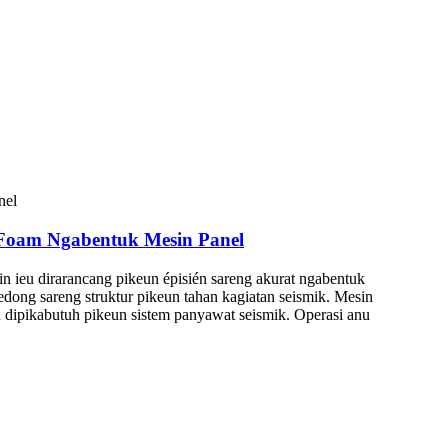
h Foam Ngabentuk Mesin Panel
ieu dirarancang pikeun épisién sareng akurat ngabentuk
dong sareng struktur pikeun tahan kagiatan seismik. Mesin
dipikabutuh pikeun sistem panyawat seismik. Operasi anu