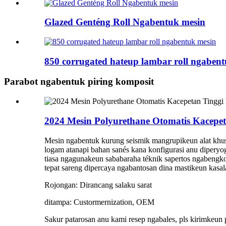
Glazed Genténg Roll Ngabentuk mesin
850 corrugated hateup lambar roll ngaben
Parabot ngabentuk piring komposit
2024 Mesin Polyurethane Otomatis Kacepet
Mesin ngabentuk kurung seismik mangrupikeun alat khus
logam atanapi bahan sanés kana konfigurasi anu diperyo
tiasa ngagunakeun sababaraha téknik sapertos ngabengk
tepat sareng dipercaya ngabantosan dina mastikeun kasal
Rojongan: Dirancang salaku sarat
ditampa: Custormernization, OEM
Sakur patarosan anu kami resep ngabales, pls kirimkeun