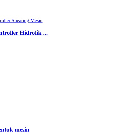
oller Hidrolik ...
entuk mesin