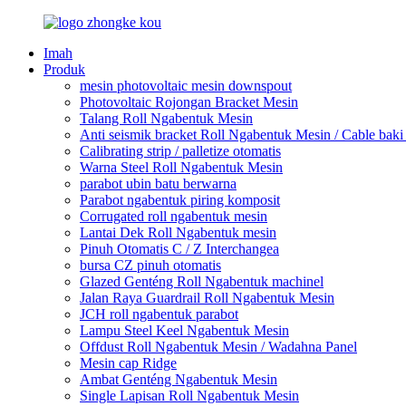
Imah
Produk
mesin photovoltaic mesin downspout
Photovoltaic Rojongan Bracket Mesin
Talang Roll Ngabentuk Mesin
Anti seismik bracket Roll Ngabentuk Mesin / Cable bak
Calibrating strip / palletize otomatis
Warna Steel Roll Ngabentuk Mesin
parabot ubin batu berwarna
Parabot ngabentuk piring komposit
Corrugated roll ngabentuk mesin
Lantai Dek Roll Ngabentuk mesin
Pinuh Otomatis C / Z Interchangea
bursa CZ pinuh otomatis
Glazed Genténg Roll Ngabentuk machinel
Jalan Raya Guardrail Roll Ngabentuk Mesin
JCH roll ngabentuk parabot
Lampu Steel Keel Ngabentuk Mesin
Offdust Roll Ngabentuk Mesin / Wadahna Panel
Mesin cap Ridge
Ambat Genténg Ngabentuk Mesin
Single Lapisan Roll Ngabentuk Mesin