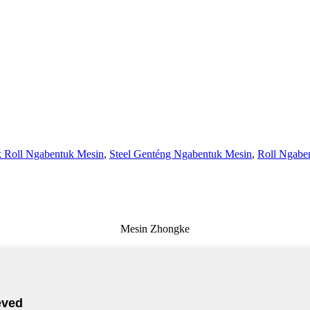
 Roll Ngabentuk Mesin
,
Steel Genténg Ngabentuk Mesin
,
Roll Ngabe
Mesin Zhongke