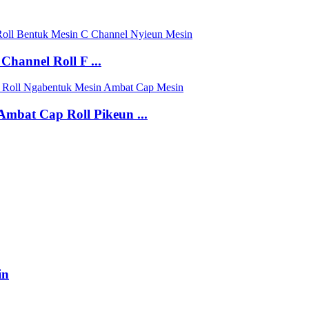
hannel Roll F ...
bat Cap Roll Pikeun ...
in