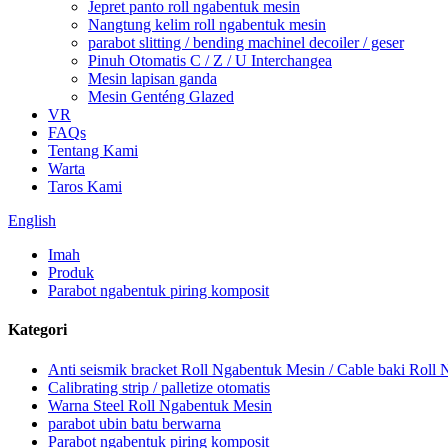
Jepret panto roll ngabentuk mesin
Nangtung kelim roll ngabentuk mesin
parabot slitting / bending machinel decoiler / geser
Pinuh Otomatis C / Z / U Interchangea
Mesin lapisan ganda
Mesin Genténg Glazed
VR
FAQs
Tentang Kami
Warta
Taros Kami
English
Imah
Produk
Parabot ngabentuk piring komposit
Kategori
Anti seismik bracket Roll Ngabentuk Mesin / Cable baki Roll
Calibrating strip / palletize otomatis
Warna Steel Roll Ngabentuk Mesin
parabot ubin batu berwarna
Parabot ngabentuk piring komposit