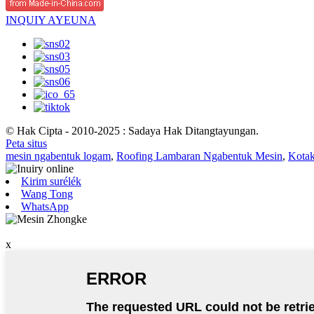
INQUIY AYEUNA
© Hak Cipta - 2010-2025 : Sadaya Hak Ditangtayungan.
Peta situs
mesin ngabentuk logam
,
Roofing Lambaran Ngabentuk Mesin
,
Kotak
Kirim surélék
Wang Tong
WhatsApp
x