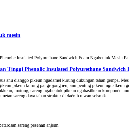
tuk mesin
an Tinggi Phenolic Insulated Polyurethane Sandwic
us anu dianggo pikeun ngadamel kurung dukungan tahan gempa. Mesin 
gikeun pikeun kurung pangrojong ieu, anu penting pikeun nguatkeun ge
okkeun, motong, sareng ngabentuk pikeun ngahasilkeun komponén anu 
ametan sareng daya tahan struktur di daérah rawan seismik.
 patarosan sareng pesenan anjeun