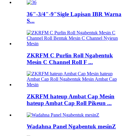
36"-3/4"-9"Sigle Lapisan IBR Warna
S...
ZKRFM C Purlin Roll Ngabentuk
Mesin C Channel Roll F ...
ZKRFM hateup Ambat Cap Mesin
hateup Ambat Cap Roll Pikeun ...
Wadahna Panel Ngabentuk mesinZ