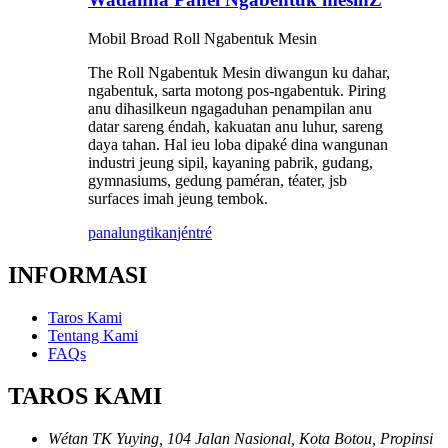
Mobil Broad Roll Ngabentuk Mesin
The Roll Ngabentuk Mesin diwangun ku dahar,
ngabentuk, sarta motong pos-ngabentuk. Piring
anu dihasilkeun ngagaduhan penampilan anu
datar sareng éndah, kakuatan anu luhur, sareng
daya tahan. Hal ieu loba dipaké dina wangunan
industri jeung sipil, kayaning pabrik, gudang,
gymnasiums, gedung paméran, téater, jsb
surfaces imah jeung tembok.
panalungtikan
jéntré
INFORMASI
Taros Kami
Tentang Kami
FAQs
TAROS KAMI
Wétan TK Yuying, 104 Jalan Nasional, Kota Botou, Propinsi