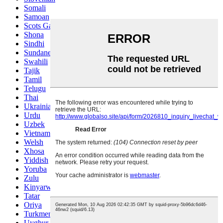
Somali
Samoan
Scots Gaelic
Shona
Sindhi
Sundanese
Swahili
Tajik
Tamil
Telugu
Thai
Ukrainian
Urdu
Uzbek
Vietnamese
Welsh
Xhosa
Yiddish
Yoruba
Zulu
Kinyarwanda
Tatar
Oriya
Turkmen
Uyghur