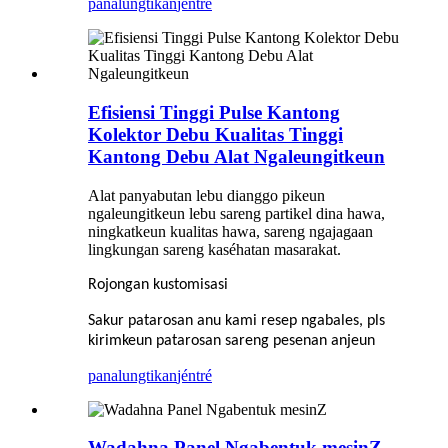
panalungtikan
jéntré
Efisiensi Tinggi Pulse Kantong
Kolektor Debu Kualitas Tinggi
Kantong Debu Alat Ngaleungitkeun
Alat panyabutan lebu dianggo pikeun
ngaleungitkeun lebu sareng partikel dina hawa,
ningkatkeun kualitas hawa, sareng ngajagaan
lingkungan sareng kaséhatan masarakat.
Rojongan kustomisasi
Sakur patarosan anu kami resep ngabales, pls
kirimkeun patarosan sareng pesenan anjeun
panalungtikan
jéntré
Wadahna Panel Ngabentuk mesinZ