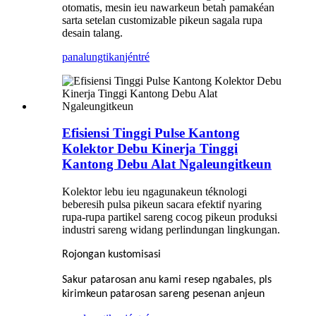
otomatis, mesin ieu nawarkeun betah pamakéan
sarta setelan customizable pikeun sagala rupa
desain talang.
panalungtikan
jéntré
Efisiensi Tinggi Pulse Kantong
Kolektor Debu Kinerja Tinggi
Kantong Debu Alat Ngaleungitkeun
Kolektor lebu ieu ngagunakeun téknologi
beberesih pulsa pikeun sacara efektif nyaring
rupa-rupa partikel sareng cocog pikeun produksi
industri sareng widang perlindungan lingkungan.
Rojongan kustomisasi
Sakur patarosan anu kami resep ngabales, pls
kirimkeun patarosan sareng pesenan anjeun