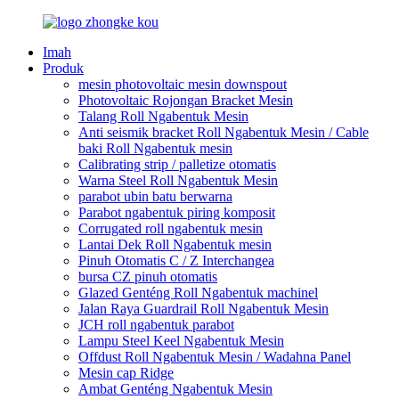
Imah
Produk
mesin photovoltaic mesin downspout
Photovoltaic Rojongan Bracket Mesin
Talang Roll Ngabentuk Mesin
Anti seismik bracket Roll Ngabentuk Mesin / Cable
baki Roll Ngabentuk mesin
Calibrating strip / palletize otomatis
Warna Steel Roll Ngabentuk Mesin
parabot ubin batu berwarna
Parabot ngabentuk piring komposit
Corrugated roll ngabentuk mesin
Lantai Dek Roll Ngabentuk mesin
Pinuh Otomatis C / Z Interchangea
bursa CZ pinuh otomatis
Glazed Genténg Roll Ngabentuk machinel
Jalan Raya Guardrail Roll Ngabentuk Mesin
JCH roll ngabentuk parabot
Lampu Steel Keel Ngabentuk Mesin
Offdust Roll Ngabentuk Mesin / Wadahna Panel
Mesin cap Ridge
Ambat Genténg Ngabentuk Mesin