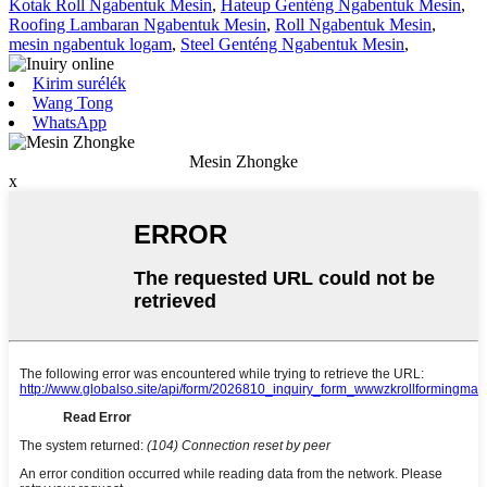
Kotak Roll Ngabentuk Mesin
,
Hateup Genténg Ngabentuk Mesin
,
Roofing Lambaran Ngabentuk Mesin
,
Roll Ngabentuk Mesin
,
mesin ngabentuk logam
,
Steel Genténg Ngabentuk Mesin
,
Kirim surélék
Wang Tong
WhatsApp
Mesin Zhongke
x