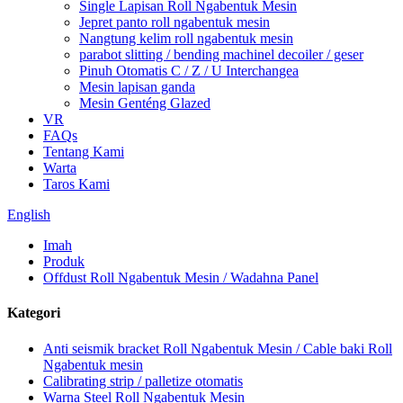
Single Lapisan Roll Ngabentuk Mesin
Jepret panto roll ngabentuk mesin
Nangtung kelim roll ngabentuk mesin
parabot slitting / bending machinel decoiler / geser
Pinuh Otomatis C / Z / U Interchangea
Mesin lapisan ganda
Mesin Genténg Glazed
VR
FAQs
Tentang Kami
Warta
Taros Kami
English
Imah
Produk
Offdust Roll Ngabentuk Mesin / Wadahna Panel
Kategori
Anti seismik bracket Roll Ngabentuk Mesin / Cable baki Roll
Ngabentuk mesin
Calibrating strip / palletize otomatis
Warna Steel Roll Ngabentuk Mesin