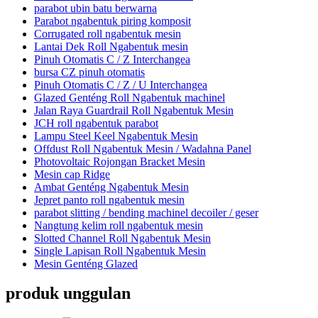
parabot ubin batu berwarna
Parabot ngabentuk piring komposit
Corrugated roll ngabentuk mesin
Lantai Dek Roll Ngabentuk mesin
Pinuh Otomatis C / Z Interchangea
bursa CZ pinuh otomatis
Pinuh Otomatis C / Z / U Interchangea
Glazed Genténg Roll Ngabentuk machinel
Jalan Raya Guardrail Roll Ngabentuk Mesin
JCH roll ngabentuk parabot
Lampu Steel Keel Ngabentuk Mesin
Offdust Roll Ngabentuk Mesin / Wadahna Panel
Photovoltaic Rojongan Bracket Mesin
Mesin cap Ridge
Ambat Genténg Ngabentuk Mesin
Jepret panto roll ngabentuk mesin
parabot slitting / bending machinel decoiler / geser
Nangtung kelim roll ngabentuk mesin
Slotted Channel Roll Ngabentuk Mesin
Single Lapisan Roll Ngabentuk Mesin
Mesin Genténg Glazed
produk unggulan